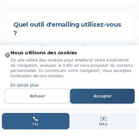
Quel outil d'emailing utilisez-vous
?
Nous travaillons avec les meilleures
Nous utilisons des cookies
🍪
plateformes selon vos besoins :
Brevo
Ce site utilise des cookies pour améliorer votre expérience
(solution française RGPD),
Mailchimp
pour les
de navigation, analyser le trafic et vous proposer du contenu
personnalisé. En continuant votre navigation, vous acceptez
PME,
ActiveCampaign
ou
HubSpot
pour le
l'utilisation de ces cookies.
marketing automation avancé. Nous vous
En savoir plus
conseillons l'outil le plus adapté.
Refuser
Accepter
📞
✉️
TEL
MAIL
Quel taux d'ouverture peut-on
espérer ?