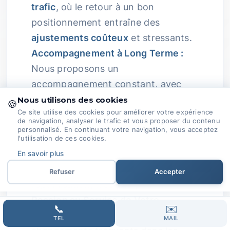
trafic
, où le retour à un bon
positionnement entraîne des
ajustements coûteux
et stressants.
Accompagnement à Long Terme :
Nous proposons un
accompagnement constant, avec
des
rapports réguliers
, un suivi des
Nous utilisons des cookies
🍪
Ce site utilise des cookies pour améliorer votre expérience
performances et des ajustements
de navigation, analyser le trafic et vous proposer du contenu
stratégiques pour garantir des
personnalisé. En continuant votre navigation, vous acceptez
l'utilisation de ces cookies.
résultats durables.
En savoir plus
Vivre dans le stress permanent de
Refuser
Accepter
l’optimisation, très peu pour nous !
Passion au Service de Votre
📞
✉️
Réussite :
Complexité du SEO :
Les
TEL
MAIL