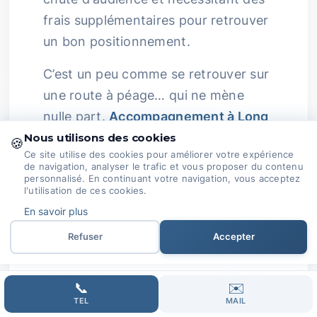
frais supplémentaires pour retrouver
un bon positionnement.
C’est un peu comme se retrouver sur
une route à péage… qui ne mène
nulle part.
Accompagnement à Long
Terme :
Nous vous proposons un
Nous utilisons des cookies
🍪
Ce site utilise des cookies pour améliorer votre expérience
accompagnement constant avec des
de navigation, analyser le trafic et vous proposer du contenu
rapports réguliers, un suivi des
personnalisé. En continuant votre navigation, vous acceptez
l'utilisation de ces cookies.
performances et des ajustements de
En savoir plus
stratégie.
Refuser
Accepter
Ainsi, vous aurez la tranquillité
d'esprit de savoir que votre SEO est
📞
✉️
entre de bonnes mains, prêt à
TEL
MAIL