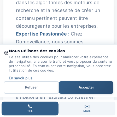
dans les algorithmes des moteurs de
recherche et la nécessité de créer un
contenu pertinent peuvent être
décourageants pour les entreprises.
Expertise Passionnée :
Chez
Domoveillance, nous sommes
passionnés par le SEO.
Nous utilisons des cookies
🍪
Ce site utilise des cookies pour améliorer votre expérience
Nous suivons en permanence les
de navigation, analyser le trafic et vous proposer du contenu
personnalisé. En continuant votre navigation, vous acceptez
évolutions du secteur pour adapter
l'utilisation de ces cookies.
nos stratégies.
En savoir plus
Refuser
Accepter
Ensemble, nous transformons vos
ambitions en résultats concrets en
ligne.
Collaboration et
📞
✉️
TEL
MAIL
Communication :
Nous croyons