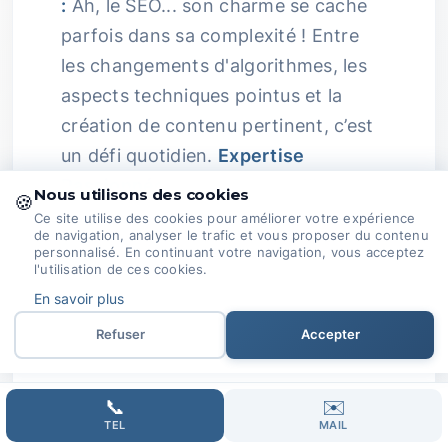
:
Ah, le SEO... son charme se cache
parfois dans sa complexité ! Entre
les changements d'algorithmes, les
aspects techniques pointus et la
création de contenu pertinent, c’est
un défi quotidien.
Expertise
Passionnée :
Chez Domoveillance,
Nous utilisons des cookies
🍪
notre passion pour le SEO est sans
Ce site utilise des cookies pour améliorer votre expérience
de navigation, analyser le trafic et vous proposer du contenu
limites.
personnalisé. En continuant votre navigation, vous acceptez
l'utilisation de ces cookies.
Nous restons alertes face aux
En savoir plus
évolutions du secteur pour ajuster
Refuser
Accepter
nos stratégies.
Ensemble, nous transformons vos
📞
✉️
attentes en résultats concrets.
TEL
MAIL