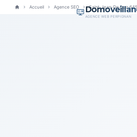
Domoveillan
Accueil
Agence SEO
Saint-Jean-De-Luz 64
Accueil
AGENCE WEB PERPIGNAN