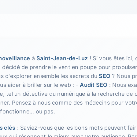
oveillance
à
Saint-Jean-de-Luz
! Si vous êtes ici,
décidé de prendre le vent en poupe pour propulser v
us d'explorer ensemble les secrets du
SEO
? Nous pr
s aider à briller sur le web : -
Audit SEO
: Nous ex
e, tel un détective du numérique à la recherche de c
ner. Pensez à nous comme des médecins pour votre 
fonctionne... ou pas.
s clés
: Saviez-vous que les bons mots peuvent faire
x qui résonnent le mieux avec votre audience. Parce