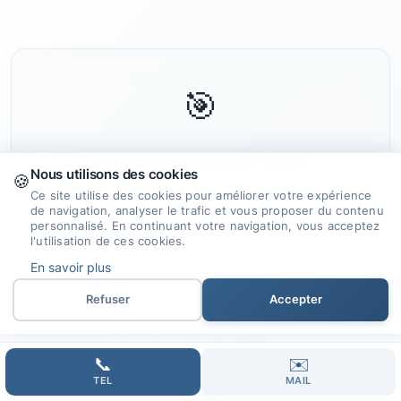
🎯
Expertise et Savoir-faire
Nous utilisons des cookies
🍪
Ce site utilise des cookies pour améliorer votre expérience
Nous mettons à profit notre expérience
de navigation, analyser le trafic et vous proposer du contenu
et nos compétences pour créer des sites
personnalisé. En continuant votre navigation, vous acceptez
l'utilisation de ces cookies.
internet qui propulsent votre projet vers
En savoir plus
le succès.
Refuser
Accepter
📞
✉️
TEL
MAIL