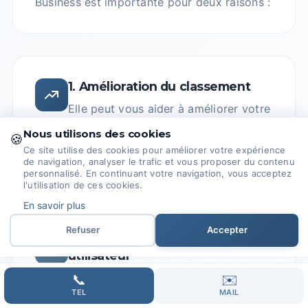
Business est importante pour deux raisons :
1. Amélioration du classement
Elle peut vous aider à améliorer votre
classement dans les moteurs de
Nous utilisons des cookies
🍪
recherche, ce qui vous apportera plus
Ce site utilise des cookies pour améliorer votre expérience
de trafic et de clients potentiels.
de navigation, analyser le trafic et vous proposer du contenu
personnalisé. En continuant votre navigation, vous acceptez
l'utilisation de ces cookies.
En savoir plus
Refuser
Accepter
2. Optimisation de l'expérience
utilisateur
Elle peut vous aider à tirer le meilleur
📞
✉️
TEL
MAIL
parti de votre compte en permettant