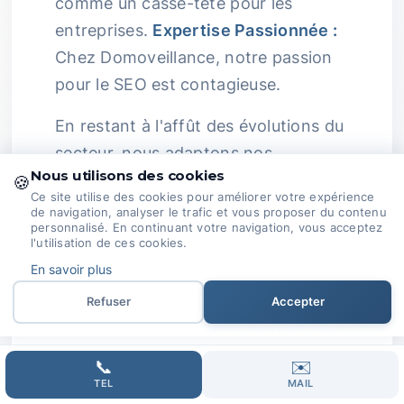
comme un casse-tête pour les
entreprises.
Expertise Passionnée :
Chez Domoveillance, notre passion
pour le SEO est contagieuse.
En restant à l'affût des évolutions du
secteur, nous adaptons nos
Nous utilisons des cookies
stratégies et travaillons à
🍪
Ce site utilise des cookies pour améliorer votre expérience
transformer vos ambitions virtuelles
de navigation, analyser le trafic et vous proposer du contenu
personnalisé. En continuant votre navigation, vous acceptez
en
résultats concrets
.
Collaboration
l'utilisation de ces cookies.
et Communication :
Nous croyons au
En savoir plus
pouvoir de la collaboration.
Refuser
Accepter
En travaillant main dans la main avec
nos clients, nous nous assurons que
📞
✉️
chaque aspect de leur SEO est aligné
TEL
MAIL