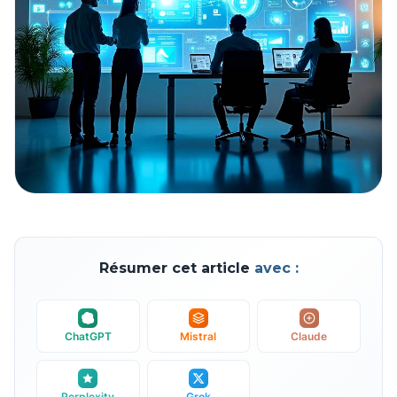
Résumer cet article
avec :
ChatGPT
Mistral
Claude
Perplexity
Grok