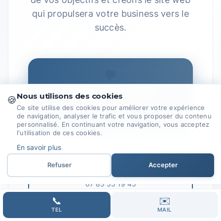
qui propulsera votre business vers le
succès.
💬
Démarrer mon projet
Nous utilisons des cookies
🍪
Devis gratuit sous 48h
Ce site utilise des cookies pour améliorer votre expérience
de navigation, analyser le trafic et vous proposer du contenu
→
personnalisé. En continuant votre navigation, vous acceptez
l'utilisation de ces cookies.
En savoir plus
📞
Refuser
Accepter
07 85 55 19 45
07 85 55 19 45
→
📞
✉️
TEL
MAIL