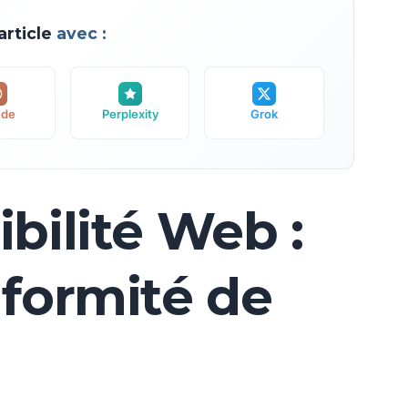
rticle
avec :
ude
Perplexity
Grok
bilité Web :
nformité de